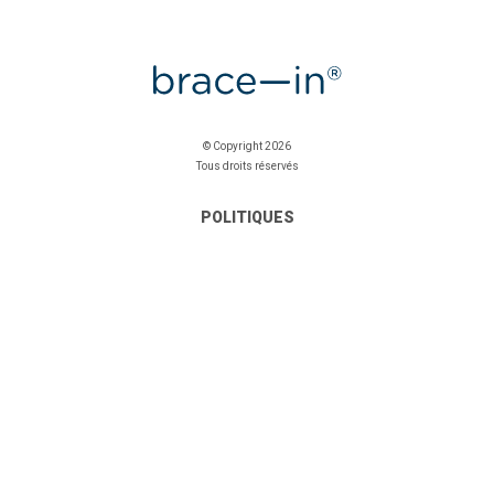
© Copyright 2026
Tous droits réservés
POLITIQUES
Politique de Confidentialité
Politique de Cookies
CONTACT
Contactez Nous
Livre de Réclamation